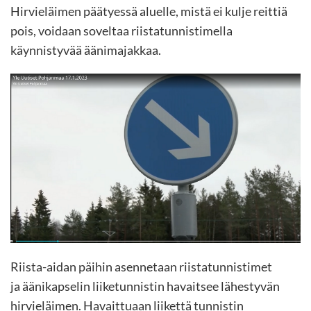
Hirvieläimen päätyessä aluelle, mistä ei kulje reittiä
pois, voidaan soveltaa riistatunnistimella
käynnistyvää äänimajakkaa.
Riista-aidan päihin asennetaan riistatunnistimet
ja äänikapselin liiketunnistin havaitsee lähestyvän
hirvieläimen. Havaittuaan liikettä tunnistin