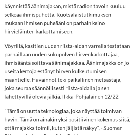
käynnistää äänimajakan, mistä radion tavoin kuuluu
selkeää ihmispuhetta. Ruotsalaistutkimuksen
mukaan ihmisen puheääni on parhain keino
hirvieläinten karkottamiseen.
Vöyrillä, kasitien uuden riista-aidan varrella testataan
parhaillaan uuden sukupolven hirvenkarkottajaa,
ihmisääntä soittava äänimajakkaa. Äänimajakka on jo
useita kertoja estänyt hirven kulkeutumisen
maantielle. Havainnot teki paikallinen metsästäjä,
joka seuraa säännöllisesti riista-aidalla ja sen
lähettyvillä olevia jälkiä. Ilkka-Pohjalainen 12/22.
”Tämä on uutta teknologiaa, joka näyttää toimivan
hyvin. Tämä on ainakin yksi positiivinen kokemus siitä,
että majakka toimii, kuten jäljistä näkyy”, - Suomen