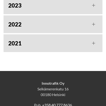
2023
2022
2021
Innotrafik Oy
Selkämerenkatu 16
00180 Helsinki
Puh.
+358 40 777 8636