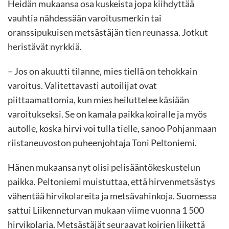
Heidän mukaansa osa kuskeista jopa kiihdyttää
vauhtia nähdessään varoitusmerkin tai
oranssipukuisen metsästäjän tien reunassa. Jotkut
heristävät nyrkkiä.
– Jos on akuutti tilanne, mies tiellä on tehokkain
varoitus. Valitettavasti autoilijat ovat
piittaamattomia, kun mies heiluttelee käsiään
varoitukseksi. Se on kamala paikka koiralle ja myös
autolle, koska hirvi voi tulla tielle, sanoo Pohjanmaan
riistaneuvoston puheenjohtaja Toni Peltoniemi.
Hänen mukaansa nyt olisi pelisääntökeskustelun
paikka. Peltoniemi muistuttaa, että hirvenmetsästys
vähentää hirvikolareita ja metsävahinkoja. Suomessa
sattui Liikenneturvan mukaan viime vuonna 1 500
hirvikolaria. Metsästäjät seuraavat koirien liikettä