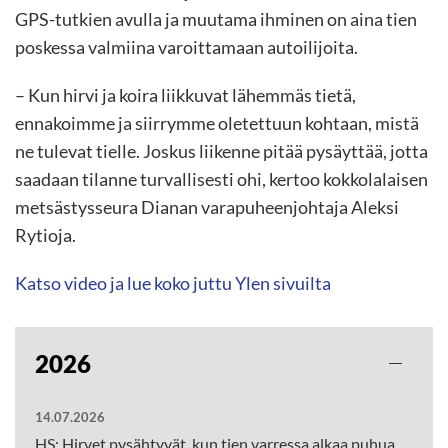
GPS-tutkien avulla ja muutama ihminen on aina tien
poskessa valmiina varoittamaan autoilijoita.
– Kun hirvi ja koira liikkuvat lähemmäs tietä,
ennakoimme ja siirrymme oletettuun kohtaan, mistä
ne tulevat tielle. Joskus liikenne pitää pysäyttää, jotta
saadaan tilanne turvallisesti ohi, kertoo kokkolalaisen
metsästysseura Dianan varapuheenjohtaja Aleksi
Rytioja.
Katso video ja lue koko juttu Ylen sivuilta
2026
14.07.2026
HS: Hirvet pysähtyvät, kun tien varressa alkaa puhua