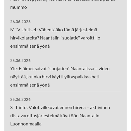
mummo
26.06.2026
MTV Uutiset: Vähentääkö tämä järjestelmä
hirvikolareita? Naantalin "suojatie" varoitti jo
ensimmäisenä yönä
25.06.2026
Yle: Eläimet saivat ”suojatien” Naantalissa – video
näyttää, kuinka hirvi käytti ylityspaikkaa heti
ensimmäisenä yönä
25.06.2026
STT info: Valot vilkkuvat ennen hirveä – aktiivinen
riistavaroitusjärjestelmä käyttöön Naantalin
Luonnonmaalla