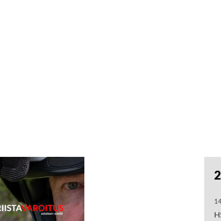
2
14
HS