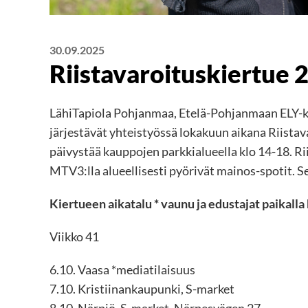
30.09.2025
Riistavaroituskiertue 
LähiTapiola Pohjanmaa, Etelä-Pohjanmaan ELY-ke
järjestävät yhteistyössä lokakuun aikana Riista
päivystää kauppojen parkkialueella klo 14-18. Ri
MTV3:lla alueellisesti pyörivät mainos-spotit. 
Kiertueen aikatalu * vaunu ja edustajat paikalla 
Viikko 41
6.10. Vaasa *mediatilaisuus
7.10. Kristiinankaupunki, S-market
8.10. Närpiö, S-market, Närpesvägen 27