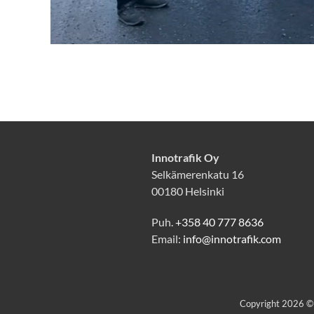
Innotrafik Oy
Selkämerenkatu 16
00180 Helsinki
Puh.
+358 40 777 8636
Email:
info@innotrafik.com
Copyright 2026 © R