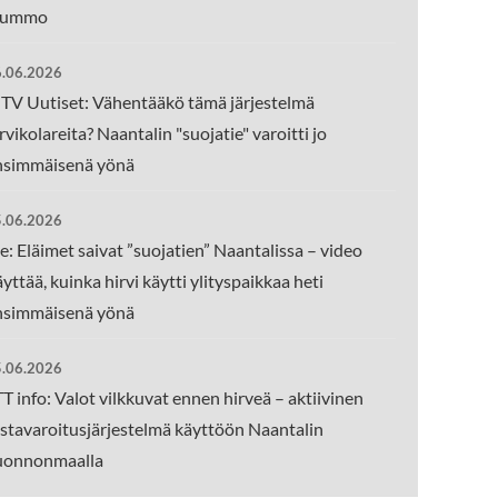
ummo
.06.2026
TV Uutiset: Vähentääkö tämä järjestelmä
rvikolareita? Naantalin "suojatie" varoitti jo
nsimmäisenä yönä
.06.2026
e: Eläimet saivat ”suojatien” Naantalissa – video
yttää, kuinka hirvi käytti ylityspaikkaa heti
nsimmäisenä yönä
.06.2026
T info: Valot vilkkuvat ennen hirveä – aktiivinen
istavaroitusjärjestelmä käyttöön Naantalin
uonnonmaalla