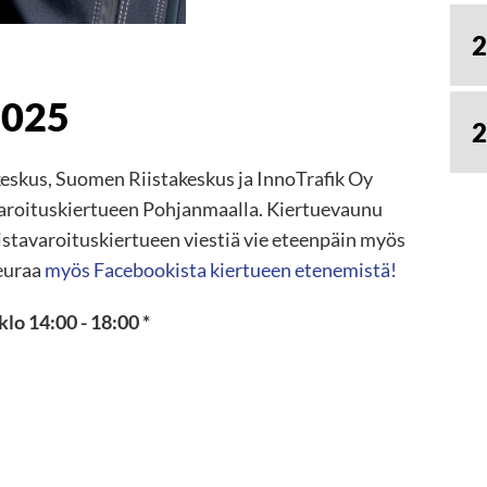
2
2025
2
skus, Suomen Riistakeskus ja InnoTrafik Oy
varoituskiertueen Pohjanmaalla. Kiertuevaunu
istavaroituskiertueen viestiä vie eteenpäin myös
Seuraa
myös Facebookista kiertueen etenemistä!
klo 14:00 - 18:00 *