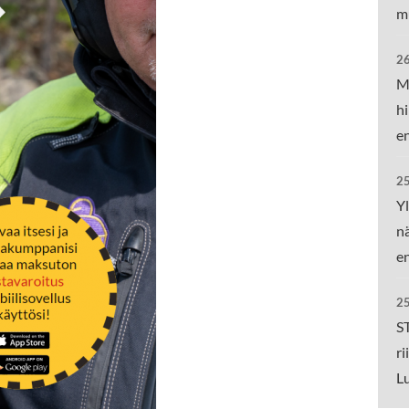
m
26
M
hi
e
25
Yl
nä
e
25
ST
ri
L